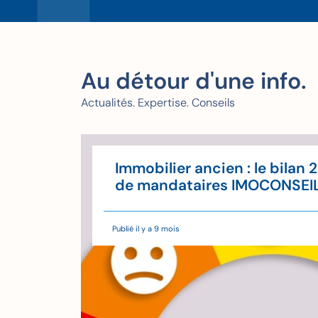
Au détour d'une info.
Actualités. Expertise. Conseils
u'à
Immobilier ancien : le bilan 
'il
de mandataires IMOCONSEI
Publié il y a 9 mois
de lecture