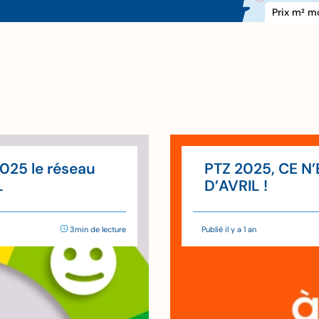
Prix m
 m
2
xxx €
2025 le réseau
PTZ 2025, CE N
L
D’AVRIL !
3min de lecture
Publié il y a 1 an