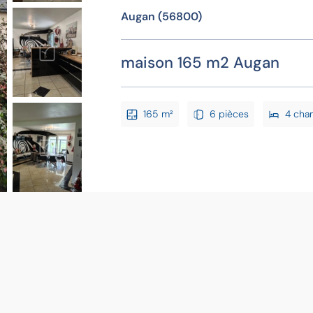
Augan (56800)
maison 165 m2 Augan
165 m²
6 pièces
4 cha