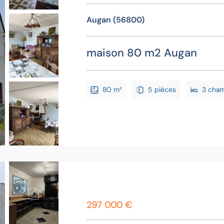
Augan (56800)
maison 80 m2 Augan
80 m²
5 pièces
3 cha
297 000 €