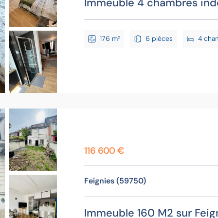
Immeuble 4 chambres in
176 m²
6 pièces
4 cha
116 600 €
Feignies (59750)
Immeuble 160 M2 sur Feig