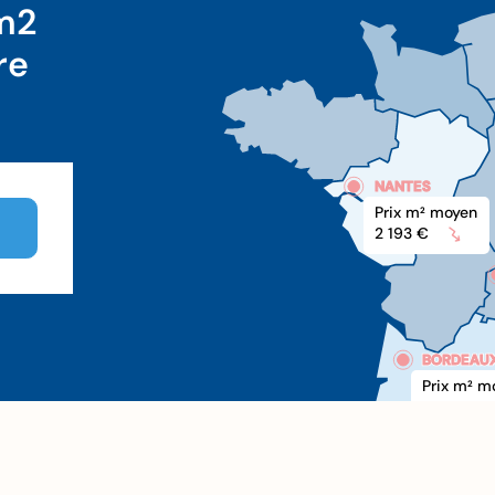
 m2
re
NANTES
Prix m
 moyen
2
2 193 €
BORDEAU
BORDEAU
Prix m
 m
2
xxx €