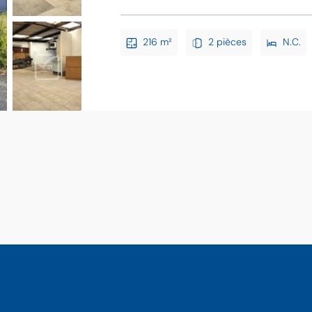
216 m²
2 pièces
N.C.