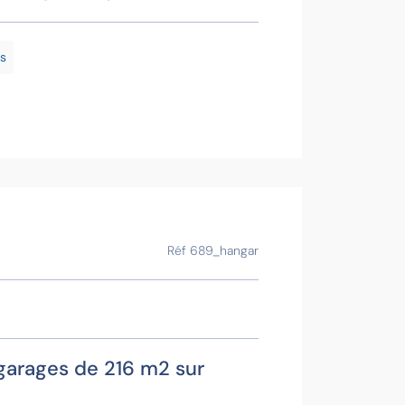
Davi
Contacter
s
Voir la f
Ce bien vous
Réf 689_hangar
garages de 216 m2 sur
Philip