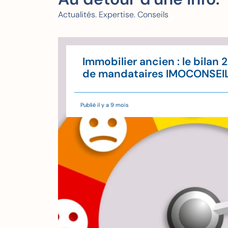
Actualités. Expertise. Conseils
u'à
Immobilier ancien : le bilan 
'il
de mandataires IMOCONSEI
Publié il y a 9 mois
de lecture