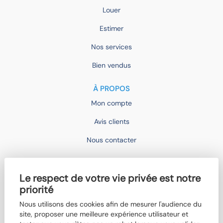
Louer
Estimer
Nos services
Bien vendus
À PROPOS
Mon compte
Avis clients
Nous contacter
IMOCONSEIL
Le respect de votre vie privée est notre
Devenir mandataire
priorité
Trouver un agent
Nous utilisons des cookies afin de mesurer l'audience du
site, proposer une meilleure expérience utilisateur et
Qui sommes-nous ?