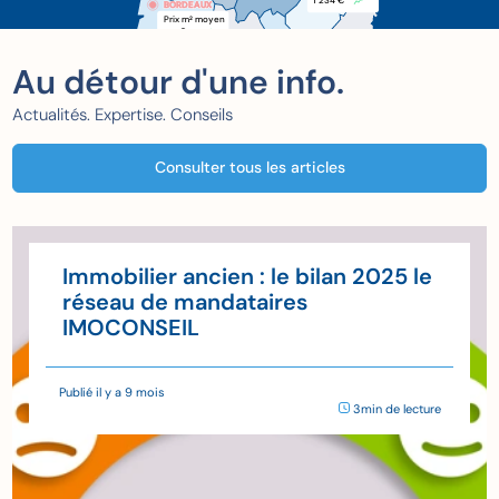
1 234 €
BORDEAUX
BORDEAUX
Prix m
 moyen
2
xxx €
Au détour d'une info.
Actualités. Expertise. Conseils
Consulter tous les articles
Immobilier ancien : le bilan 2025 le
réseau de mandataires
IMOCONSEIL
Publié il y a 9 mois
3min de lecture