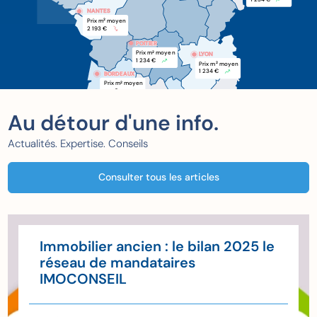
NANTES
Prix m
 moyen
2
2 193 €
POITIER
POITIER
Prix m
 moyen
2
LYON
1 234 €
Prix m
 moyen
2
1 234 €
BORDEAUX
BORDEAUX
Prix m
 moyen
2
xxx €
Au détour d'une info.
Actualités. Expertise. Conseils
Consulter tous les articles
Immobilier ancien : le bilan 2025 le
réseau de mandataires
IMOCONSEIL