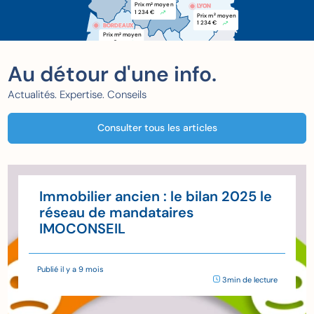
Prix m
 moyen
2
LYON
1 234 €
Prix m
 moyen
2
1 234 €
BORDEAUX
BORDEAUX
Prix m
 moyen
2
xxx €
Au détour d'une info.
Actualités. Expertise. Conseils
Consulter tous les articles
Immobilier ancien : le bilan 2025 le
réseau de mandataires
IMOCONSEIL
Publié il y a 9 mois
3min de lecture