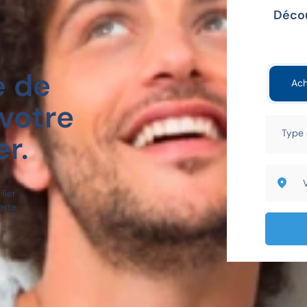
Décou
e de
Ach
votre
r.
lier
erte.