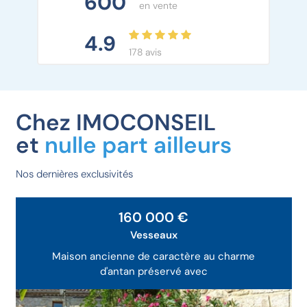
600
en vente
4.9
178 avis
Chez IMOCONSEIL
et
nulle part ailleurs
Nos dernières exclusivités
Exclusivité
160 000 €
Vesseaux
Maison ancienne de caractère au charme
d'antan préservé avec