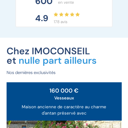
600
en vente
4.9
178 avis
Chez IMOCONSEIL
et
nulle part ailleurs
Nos dernières exclusivités
Exclusivité
160 000 €
Vesseaux
Maison ancienne de caractère au charme
d'antan préservé avec