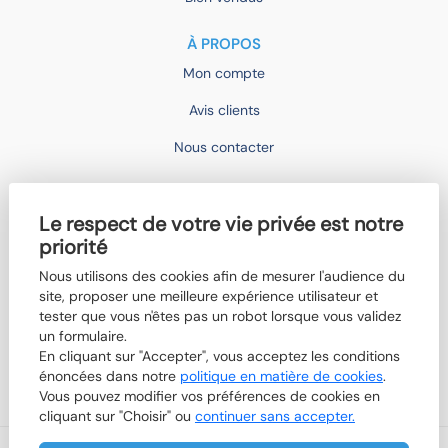
À PROPOS
Mon compte
Avis clients
Nous contacter
IMOCONSEIL
Le respect de votre vie privée est notre
Devenir mandataire
priorité
Trouver un agent
Nous utilisons des cookies afin de mesurer l'audience du
site, proposer une meilleure expérience utilisateur et
Qui sommes-nous ?
tester que vous n'êtes pas un robot lorsque vous validez
Nos actualités
un formulaire.
En cliquant sur "Accepter", vous acceptez les conditions
Boutik'IMO
énoncées dans notre
politique en matière de cookies
.
Vous pouvez modifier vos préférences de cookies en
cliquant sur "Choisir" ou
continuer sans accepter.