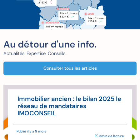
2 193 €
POITIER
POITIER
Prix m
 moyen
2
LYON
1 234 €
Prix m
 moyen
2
1 234 €
BORDEAUX
BORDEAUX
Prix m
 moyen
2
xxx €
Au détour d'une info.
Actualités. Expertise. Conseils
Consulter tous les articles
Immobilier ancien : le bilan 2025 le
réseau de mandataires
IMOCONSEIL
Publié il y a 9 mois
3min de lecture