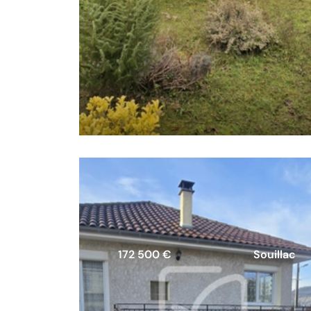
172 500 €
Souillac
plain-pied de 68m2 sur 900m2