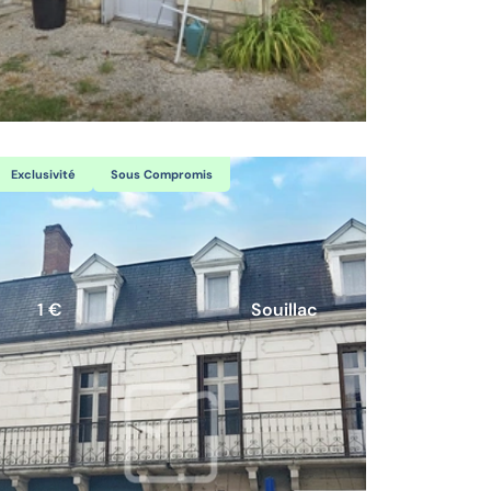
Exclusivité
Sous Compromis
1 €
Souillac
Maison individuelle de 103m2 sur
650m2 de terrain clos.