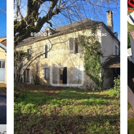
69 700 €
Souillac
Vivre et travailler chez soi :
maison familiale avec espace