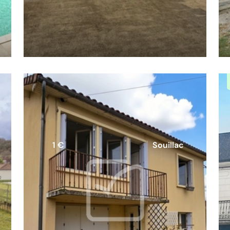
1 €
Souillac
Maison à deux minutes à pied
des commerces