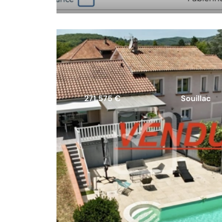
271 575 €
Souillac
Maison de 140m2 avec 86m2 de
plain pied fonctionnel sur 440m