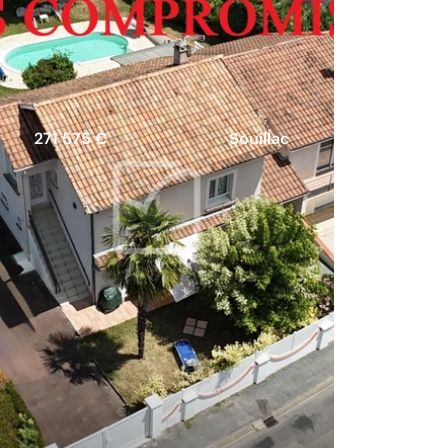
271 575 €
Souillac
Maison avec atelier de 180m2
sur plus de 800 m2 de terrain