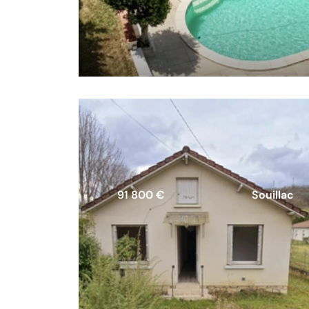
91 800 €
Souillac
Maison avec piscine, loft
indépendant et jardin clos