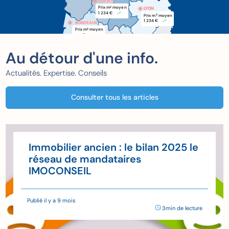
POITIER
POITIER
Prix m
 moyen
2
LYON
1 234 €
Prix m
 moyen
2
1 234 €
BORDEAUX
BORDEAUX
Prix m
 moyen
2
xxx €
Au détour d'une info.
Actualités. Expertise. Conseils
Consulter tous les articles
Immobilier ancien : le bilan 2025 le
réseau de mandataires
IMOCONSEIL
Publié il y a 9 mois
3min de lecture