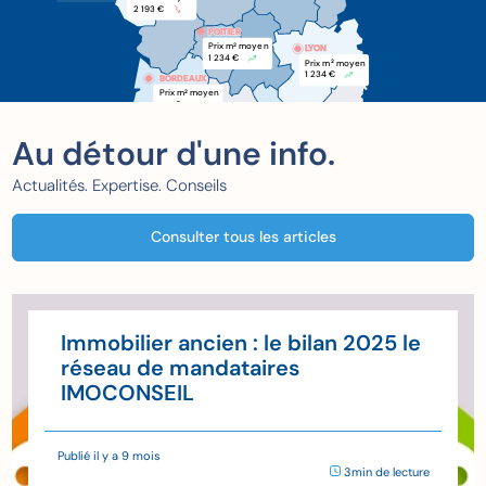
2 193 €
POITIER
POITIER
Prix m
 moyen
2
LYON
1 234 €
Prix m
 moyen
2
1 234 €
BORDEAUX
BORDEAUX
Prix m
 moyen
2
xxx €
Au détour d'une info.
Actualités. Expertise. Conseils
Consulter tous les articles
Immobilier ancien : le bilan 2025 le
réseau de mandataires
IMOCONSEIL
Publié il y a 9 mois
3min de lecture