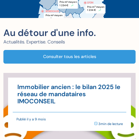
Prix m
 moyen
2
LYON
1 234 €
Prix m
 moyen
2
1 234 €
BORDEAUX
BORDEAUX
Prix m
 moyen
2
xxx €
Au détour d'une info.
Actualités. Expertise. Conseils
Consulter tous les articles
Immobilier ancien : le bilan 2025 le
réseau de mandataires
IMOCONSEIL
Publié il y a 9 mois
3min de lecture