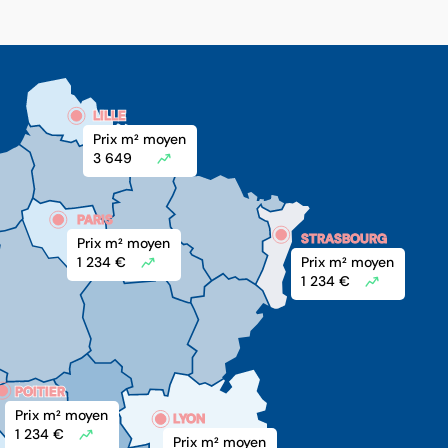
LILLE
LILLE
Prix m
 moyen
2
3 649 
PARIS
STRASBOURG
Prix m
 moyen
2
1 234 €
Prix m
 moyen
2
1 234 €
POITIER
POITIER
Prix m
 moyen
2
LYON
1 234 €
Prix m
 moyen
2