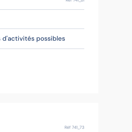
 d'activités possibles
Pasc
Conta
R
Voir la f
Ce bien vous
Réf 741_73