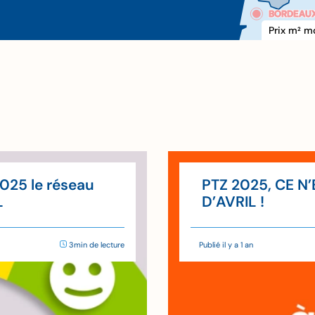
BORDEAU
BORDEAU
Prix m
 m
2
xxx €
2025 le réseau
PTZ 2025, CE N
L
D’AVRIL !
3min de lecture
Publié il y a 1 an