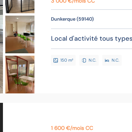
3 000 €/mois CC
Dunkerque (59140)
Local d'activité tous types
150 m²
N.C.
N.C.
1 600 €/mois CC