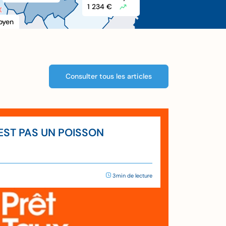
1 234 €
X
X
oyen
Consulter tous les articles
’EST PAS UN POISSON
3min de lecture