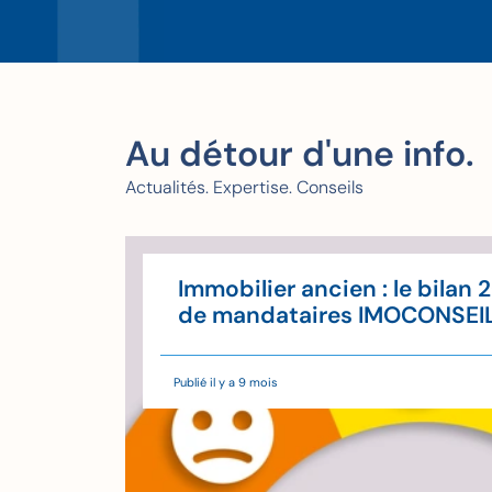
Au détour d'une info.
Actualités. Expertise. Conseils
u'à
Immobilier ancien : le bilan 
'il
de mandataires IMOCONSEI
Publié il y a 9 mois
de lecture