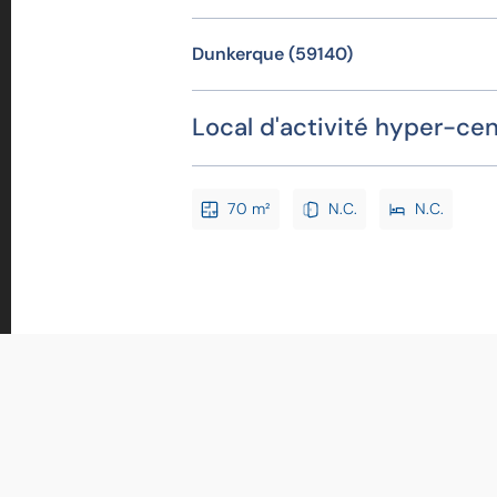
Dunkerque (59140)
Local d'activité hyper-cent
70 m²
N.C.
N.C.