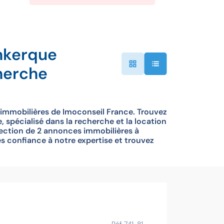
unkerque
herche
 immobilières de Imoconseil France. Trouvez
 spécialisé dans la recherche et la location
lection de 2 annonces immobilières à
es confiance à notre expertise et trouvez
Ce bien vous
Réf 741_81