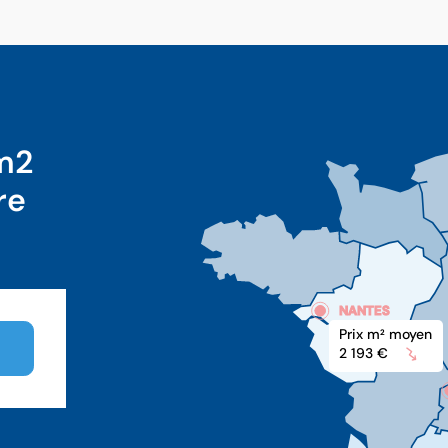
 m2
re
NANTES
Prix m
 moyen
2
2 193 €